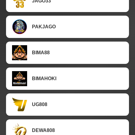
JAGO33
PAKJAGO
BIMA88
BIMAHOKI
UG808
DEWA808