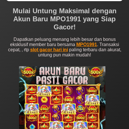
Mulai Untung Maksimal dengan
Akun Baru MPO1991 yang Siap
Gacor!
Dapatkan peluang menang lebih besar dan bonus
eksklusif member baru bersama
MPO1991
. Transaksi
cepat, , rtp
slot gacor hari ini
paling terbaru dan akurat,
untung pun makin mudah!