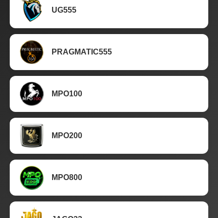
UG555
PRAGMATIC555
MPO100
MPO200
MPO800